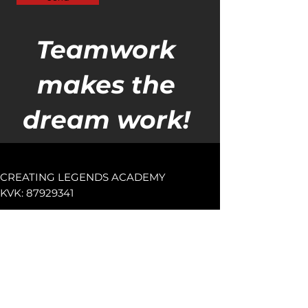
Teamwork
makes the
dream work!
CREATING LEGENDS ACADEMY
KVK:
87929341
© 2022 by CREATING LEGENDS
ACADEMY
FOLLOW US HERE: